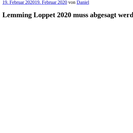
Veröffentlicht
19. Februar 2020
19. Februar 2020
von
Daniel
am
Lemming Loppet 2020 muss abgesagt wer