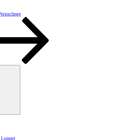
 Neuschnee
Suchen
g Loppet