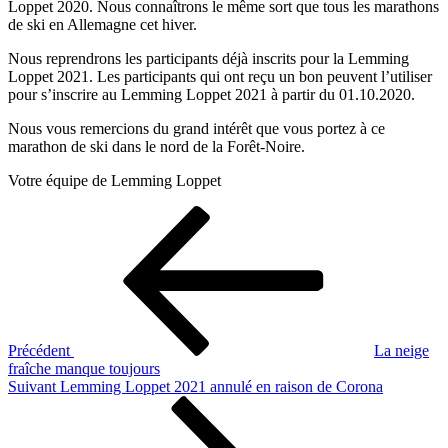
Loppet 2020. Nous connaîtrons le même sort que tous les marathons
de ski en Allemagne cet hiver.
Nous reprendrons les participants déjà inscrits pour la Lemming
Loppet 2021. Les participants qui ont reçu un bon peuvent l’utiliser
pour s’inscrire au Lemming Loppet 2021 à partir du 01.10.2020.
Nous vous remercions du grand intérêt que vous portez à ce
marathon de ski dans le nord de la Forêt-Noire.
Votre équipe de Lemming Loppet
Navigation
Article
précédent
de
l’article
Précédent
La neige
fraîche manque toujours
Article
Suivant
Lemming Loppet 2021 annulé en raison de Corona
suivant