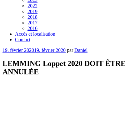
2023
2022
2019
2018
2017
2016
Accès et localisation
Contact
Publié
19. février 2020
19. février 2020
par
Daniel
le
LEMMING Loppet 2020 DOIT ÊTRE
ANNULÉE