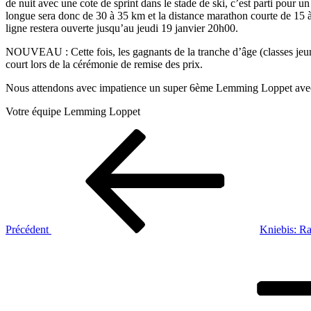
de nuit avec une cote de sprint dans le stade de ski, c’est parti pou
longue sera donc de 30 à 35 km et la distance marathon courte de 15 à 2
ligne restera ouverte jusqu’au jeudi 19 janvier 20h00.
NOUVEAU : Cette fois, les gagnants de la tranche d’âge (classes jeun
court lors de la cérémonie de remise des prix.
Nous attendons avec impatience un super 6ème Lemming Loppet ave
Votre équipe Lemming Loppet
Navigation
Article
précédent
de
l’article
Précédent
Kniebis: Ra
Article
suivant