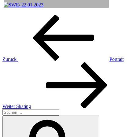
Beitragsnavigation
Vorheriger
Beitrag
Zurück
Portrait
Nächster
Beitrag
Weiter
Skating
Suchen
nach:
Suchen