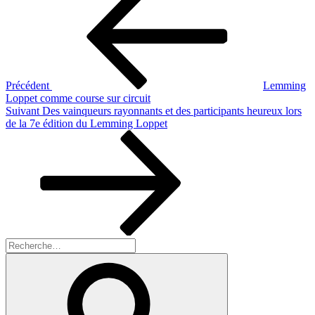
précédent
de
l’article
Précédent
Lemming
Loppet comme course sur circuit
Article
Suivant
Des vainqueurs rayonnants et des participants heureux lors
suivant
de la 7e édition du Lemming Loppet
Recherche
pour
Recherche
: