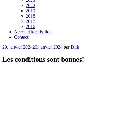
2023
2022
2019
2018
2017
2016
Accès et localisation
Contact
Publié
20. janvier 2024
20. janvier 2024
par
Dirk
le
Les conditions sont bonnes!