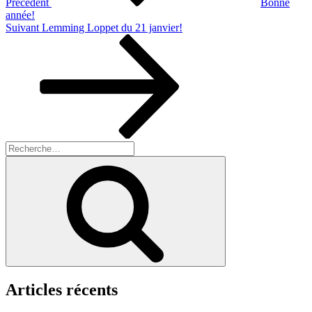
Précédent
Bonne
année!
Article
Suivant
Lemming Loppet du 21 janvier!
suivant
Recherche
pour
Recherche
:
Articles récents