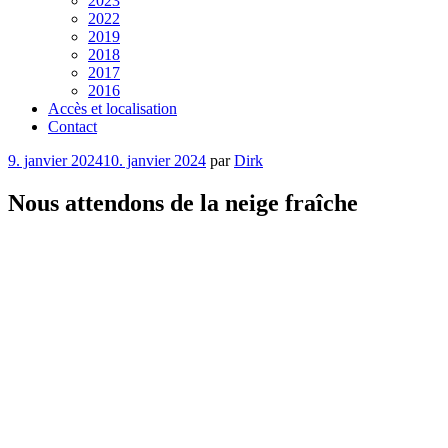
2023
2022
2019
2018
2017
2016
Accès et localisation
Contact
Publié
9. janvier 2024
10. janvier 2024
par
Dirk
le
Nous attendons de la neige fraîche