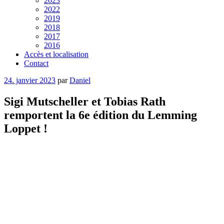
2023
2022
2019
2018
2017
2016
Accès et localisation
Contact
Publié
24. janvier 2023
par
Daniel
le
Sigi Mutscheller et Tobias Rath
remportent la 6e édition du Lemming
Loppet !