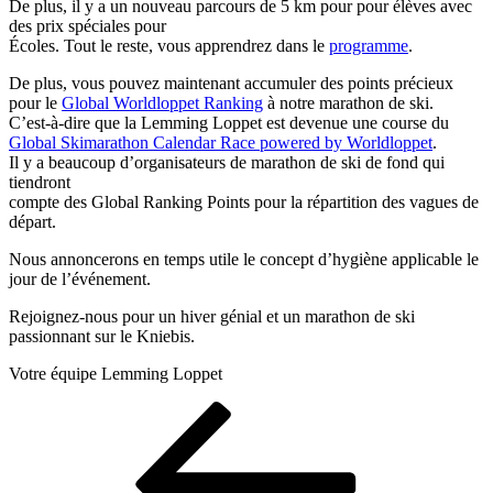
De plus, il y a un nouveau parcours de 5 km pour pour élèves avec
des prix spéciales pour
Écoles. Tout le reste, vous apprendrez dans le
programme
.
De plus, vous pouvez maintenant accumuler des points précieux
pour le
Global Worldloppet Ranking
à notre marathon de ski.
C’est-à-dire que la Lemming Loppet est devenue une course du
Global Skimarathon Calendar Race powered by Worldloppet
.
Il y a beaucoup d’organisateurs de marathon de ski de fond qui
tiendront
compte des Global Ranking Points pour la répartition des vagues de
départ.
Nous annoncerons en temps utile le concept d’hygiène applicable le
jour de l’événement.
Rejoignez-nous pour un hiver génial et un marathon de ski
passionnant sur le Kniebis.
Votre équipe Lemming Loppet
Navigation
Article
précédent
de
l’article