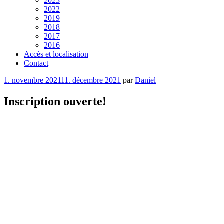
2023
2022
2019
2018
2017
2016
Accès et localisation
Contact
Publié
1. novembre 2021
11. décembre 2021
par
Daniel
le
Inscription ouverte!