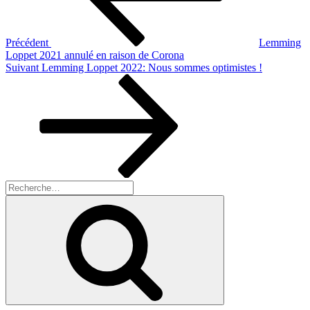
Précédent
Lemming
Loppet 2021 annulé en raison de Corona
Article
Suivant
Lemming Loppet 2022: Nous sommes optimistes !
suivant
Recherche
pour
Recherche
: