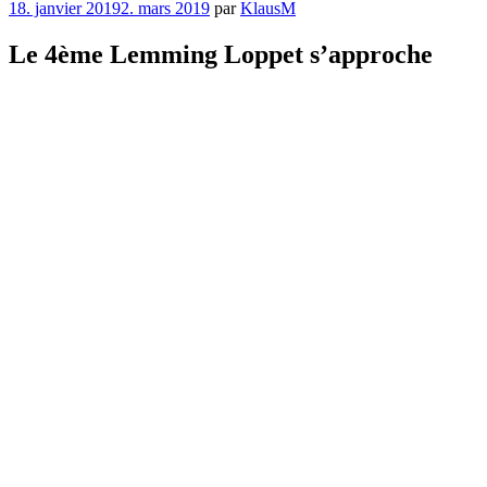
Publié
18. janvier 2019
2. mars 2019
par
KlausM
le
Le 4ème Lemming Loppet s’approche