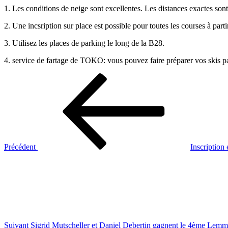
1. Les conditions de neige sont excellentes. Les distances exactes son
2. Une incsription sur place est possible pour toutes les courses à parti
3. Utilisez les places de parking le long de la B28.
4. service de fartage de TOKO: vous pouvez faire préparer vos skis par
Navigation
Article
précédent
de
l’article
Précédent
Inscription
Article
suivant
Suivant
Sigrid Mutscheller et Daniel Debertin gagnent le 4ème Lem